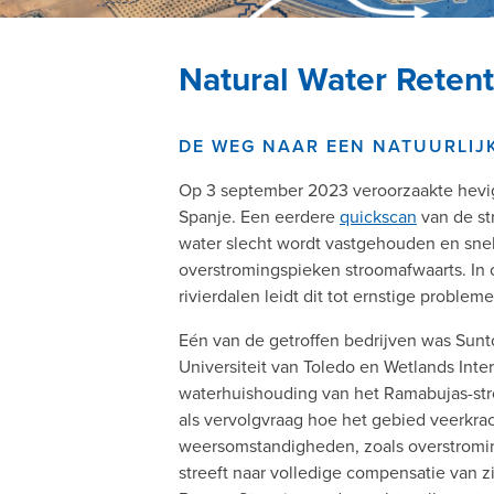
Kruimelpad
Natural Water Reten
DE WEG NAAR EEN NATUURLI
Op 3 september 2023 veroorzaakte hevi
Spanje. Een eerdere
quickscan
van de st
water slecht wordt vastgehouden en snel 
overstromingspieken stroomafwaarts. In
rivierdalen leidt dit tot ernstige probleme
Eén van de getroffen bedrijven was Sunt
Universiteit van Toledo en Wetlands Inte
waterhuishouding van het Ramabujas-str
als vervolgvraag hoe het gebied veerkr
weersomstandigheden, zoals overstromi
streeft naar volledige compensatie van z