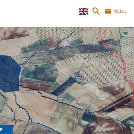
X
MENU
E