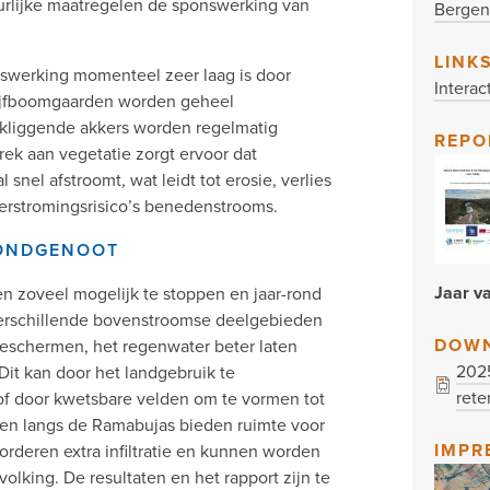
rlijke maatregelen de sponswerking van
Bergen
LINK
onswerking momenteel zeer laag is door
Intera
Olijfboomgaarden worden geheel
akliggende akkers worden regelmatig
REPO
ek aan vegetatie zorgt ervoor dat
 snel afstroomt, wat leidt tot erosie, verlies
rstromingsrisico’s benedenstrooms.
BONDGENOOT
Jaar v
en zoveel mogelijk te stoppen en jaar-rond
verschillende bovenstroomse deelgebieden
DOW
eschermen, het regenwater beter laten
2025
Dit kan door het landgebruik te
rete
f door kwetsbare velden om te vormen tot
eden langs de Ramabujas bieden ruimte voor
IMPR
rderen extra infiltratie en kunnen worden
volking. De resultaten en het rapport zijn te