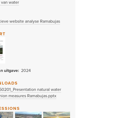
 van water
S
ctieve website analyse Ramabujas
RT
an uitgave
2024
NLOADS
0201_Presentation natural water
nion measures Ramabujas.pptx
ESSIONS