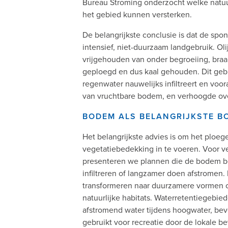
Bureau Stroming onderzocht welke natuu
het gebied kunnen versterken.
De belangrijkste conclusie is dat de sp
intensief, niet-duurzaam landgebruik. 
vrijgehouden van onder begroeiing, bra
geploegd en dus kaal gehouden. Dit gebr
regenwater nauwelijks infiltreert en vooral
van vruchtbare bodem, en verhoogde ove
BODEM ALS BELANGRIJKSTE 
Het belangrijkste advies is om het ploeg
vegetatiebedekking in te voeren. Voor 
presenteren we plannen die de bodem b
infiltreren of langzamer doen afstromen. 
transformeren naar duurzamere vormen o
natuurlijke habitats. Waterretentiegebi
afstromend water tijdens hoogwater, bevo
gebruikt voor recreatie door de lokale be