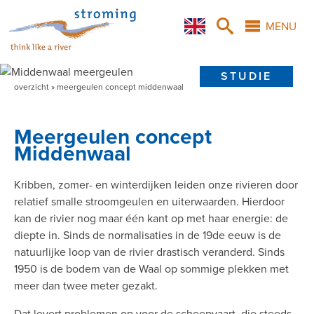
Overslaan
Skip
Skip
X
en
to
to
MENU
naar
main
search
de
navigation
inhoud
STUDIE
overzicht
meergeulen concept middenwaal
gaan
Kruimelpad
Meergeulen concept
Middenwaal
Kribben, zomer- en winterdijken leiden onze rivieren door
relatief smalle stroomgeulen en uiterwaarden. Hierdoor
kan de rivier nog maar één kant op met haar energie: de
diepte in. Sinds de normalisaties in de 19de eeuw is de
natuurlijke loop van de rivier drastisch veranderd. Sinds
1950 is de bodem van de Waal op sommige plekken met
meer dan twee meter gezakt.