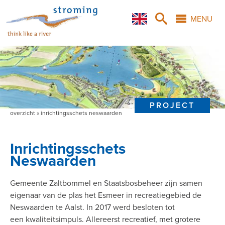
Overslaan
Skip
Skip
X
en
to
to
MENU
naar
main
search
de
navigation
inhoud
gaan
PROJECT
overzicht
inrichtingsschets neswaarden
Kruimelpad
Inrichtingsschets
Neswaarden
Gemeente Zaltbommel en Staatsbosbeheer zijn samen
eigenaar van de plas het Esmeer in recreatiegebied de
Neswaarden te Aalst. In 2017 werd besloten tot
een kwaliteitsimpuls. Allereerst recreatief, met grotere