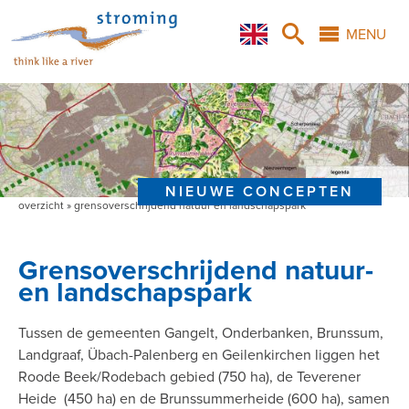
Overslaan
Skip
Skip
X
en
to
to
MENU
naar
main
search
de
navigation
inhoud
gaan
NIEUWE CONCEPTEN
overzicht
grensoverschrijdend natuur en landschapspark
Kruimelpad
Grensoverschrijdend natuur-
en landschapspark
Tussen de gemeenten Gangelt, Onderbanken, Brunssum,
Landgraaf, Übach-Palenberg en Geilenkirchen liggen het
Roode Beek/Rodebach gebied (750 ha), de Teverener
Heide (450 ha) en de Brunssummerheide (600 ha), samen